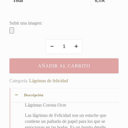
Total
0,55
€
Subir una imagen:
Lágrimas
Corona
Ocre
cantidad
AÑADIR AL CARRITO
Categoría:
Lágrimas de felicidad
Descripción
Lágrimas Corona Ocre
Las lágrimas de Felicidad son un estuche que
contiene un pañuelo de papel para los que se
emocionan en las bodas. Es un bonito detalle