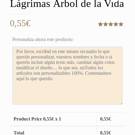
Lágrimas Árbol de la Vida
0,55
€
Valorado
2
con
5.00
de
Personaliza ahora este producto:
5 en base
a
valoraciones
de clientes
Product Price
0,55
€ x 1
0,55
€
Total
0,55
€