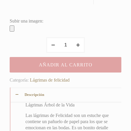
Subir una imagen:
Lágrimas
Árbol
de
la
AÑADIR AL CARRITO
Vida
cantidad
Categoría:
Lágrimas de felicidad
Descripción
Lágrimas Árbol de la Vida
Las lágrimas de Felicidad son un estuche que
contiene un pañuelo de papel para los que se
emocionan en las bodas. Es un bonito detalle