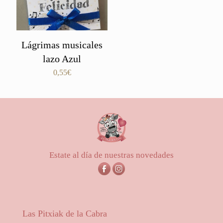
Lágrimas musicales
lazo Azul
0,55
€
Estate al día de nuestras novedades
Las Pitxiak de la Cabra