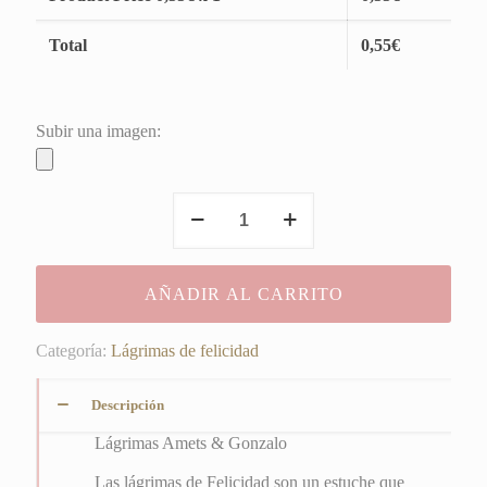
Total
0,55
€
Subir una imagen:
Lágrimas
Amets
&
Gonzalo
AÑADIR AL CARRITO
cantidad
Categoría:
Lágrimas de felicidad
Descripción
Lágrimas Amets & Gonzalo
Las lágrimas de Felicidad son un estuche que