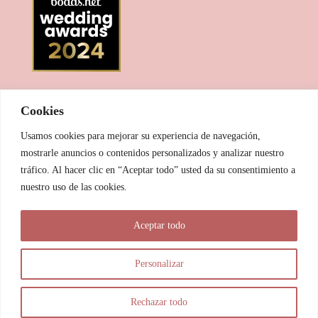
Cookies
Usamos cookies para mejorar su experiencia de navegación,
mostrarle anuncios o contenidos personalizados y analizar nuestro
tráfico. Al hacer clic en “Aceptar todo” usted da su consentimiento a
nuestro uso de las cookies.
© 2025 Las Pitxiak de la Cabra
Aceptar todo
María Temprano Sanjurjo | C/ Río Aliste nº 2B, 49190, Morales
del Vino - Zamora
Personalizar
info@laspitxiakdelacabra.com | +34 626 540 953 | Horario de
atención: De 9.00 a 21.00 horas (vía Whatsapp)
Rechazar todo