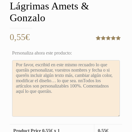
Lágrimas Amets &
Gonzalo
0,55
€
Valorado
1
con
5.00
de
Personaliza ahora este producto:
5 en base
a
valoración
de un
cliente
Product Price
0,55
€ x 1
0,55
€