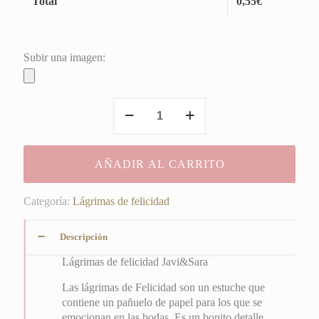
Total
0,55
€
Subir una imagen:
Javi&Sara
cantidad
AÑADIR AL CARRITO
Categoría:
Lágrimas de felicidad
Descripción
Lágrimas de felicidad Javi&Sara
Las lágrimas de Felicidad son un estuche que
contiene un pañuelo de papel para los que se
emocionan en las bodas. Es un bonito detalle