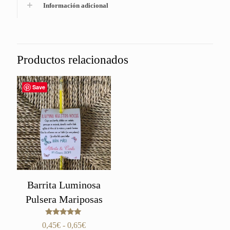
Información adicional
Productos relacionados
Save
Barrita Luminosa
Pulsera Mariposas
Valorado
Rango
0,45
€
-
0,65
€
con