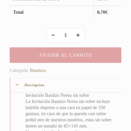
Total
0,70
€
Invitación
Bautizo
Nerea
sin
AÑADIR AL CARRITO
sobre
cantidad
Categoría:
Bautizos
Descripción
Invitación Bautizo Nerea sin sobre
La Invitación Bautizo Nerea sin sobre incluye
tarjetón impreso a una cara en papel de 350
gramos, en caso de que la queráis con sobre
pedid otro de nuestros modelos, estas sin sobre
tienen un tamaño de 85×145 mm.