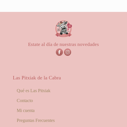
de
5.00
de 5
precios:
desde
0,45€
hasta
0,65€
Estate al día de nuestras novedades
Las Pitxiak de la Cabra
Qué es Las Pitxiak
Contacto
Mi cuenta
Preguntas Frecuentes