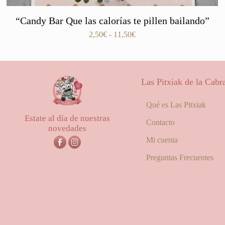
“Candy Bar Que las calorías te pillen bailando”
Rango
2,50
€
-
11,50
€
de
precios:
desde
2,50€
Las Pitxiak de la Cabr
hasta
11,50€
Qué es Las Pitxiak
Estate al día de nuestras
Contacto
novedades
Mi cuenta
Preguntas Frecuentes