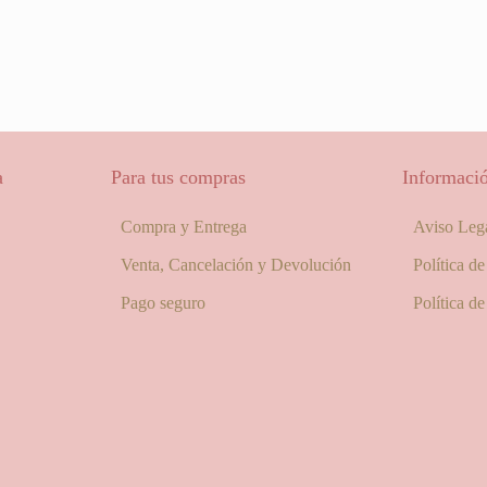
a
Para tus compras
Informació
Compra y Entrega
Aviso Leg
Venta, Cancelación y Devolución
Política d
Pago seguro
Política d