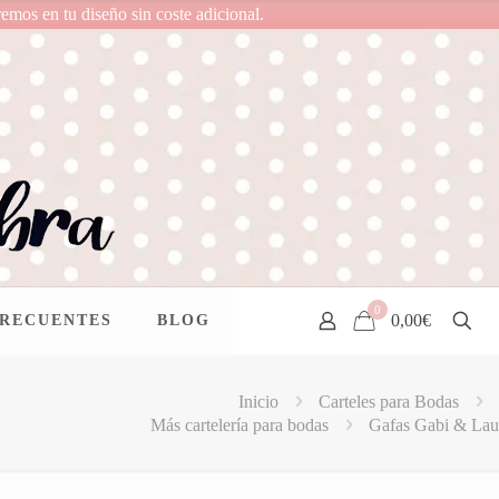
remos en tu diseño sin coste adicional.
0
0,00€
FRECUENTES
BLOG
Inicio
Carteles para Bodas
Más cartelería para bodas
Gafas Gabi & Lau