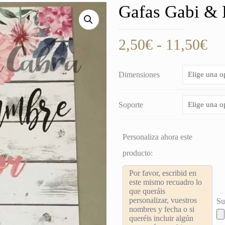
Gafas Gabi &
Ra
2,50
€
-
11,50
€
de
pre
Dimensiones
de
2,
Soporte
ha
11
Personaliza ahora este
producto:
Su