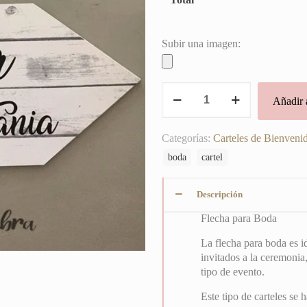
Subir una imagen:
Flecha
Añadir a
para
Boda
cantidad
Categorías:
Carteles de Bienveni
boda
cartel
Descripción
Flecha para Boda
La flecha para boda es id
invitados a la ceremonia
tipo de evento.
Este tipo de carteles se