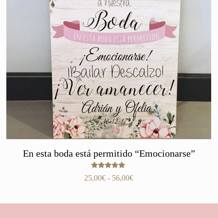
En esta boda está permitido “Emocionarse”
Valorado
Rango
25,00
€
-
56,00
€
con
de
5.00
de 5
precios:
desde