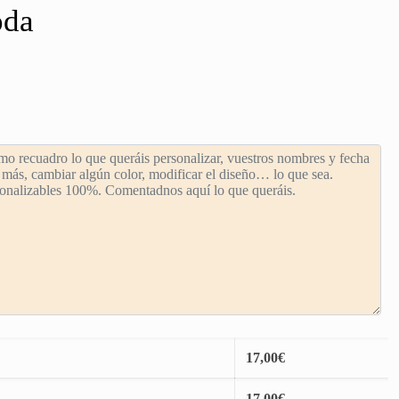
oda
17,00
€
17,00
€