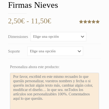
Firmas Nieves
Rango
2,50
€
-
11,50
€
de
Valorado
2
con
5.00
de
precios:
5 en base
Dimensiones
a
desde
valoraciones
de clientes
2,50€
Soporte
hasta
11,50€
Personaliza ahora este producto: