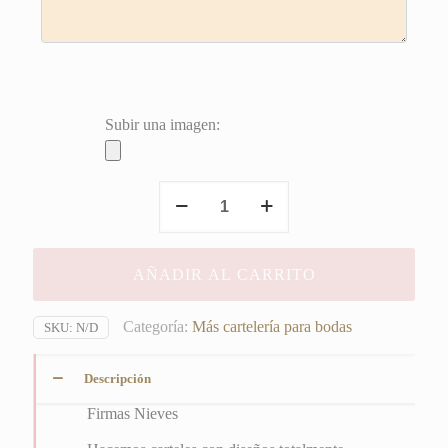
Subir una imagen:
Firmas
Nieves
cantidad
AÑADIR AL CARRITO
Categoría:
Más cartelería para bodas
SKU:
N/D
Descripción
Firmas Nieves