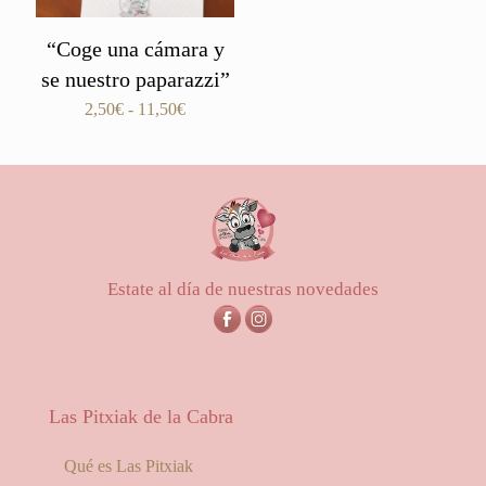
“Coge una cámara y
se nuestro paparazzi”
Rango
2,50
€
-
11,50
€
de
precios:
desde
2,50€
hasta
11,50€
Estate al día de nuestras novedades
Las Pitxiak de la Cabra
Qué es Las Pitxiak