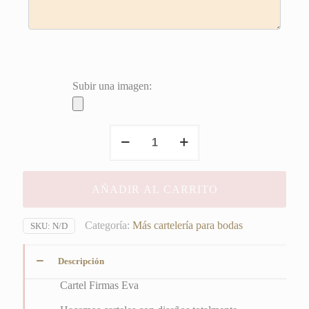
Subir una imagen:
Firmas
Eva
cantidad
AÑADIR AL CARRITO
Categoría:
Más cartelería para bodas
SKU:
N/D
Descripción
Cartel Firmas Eva