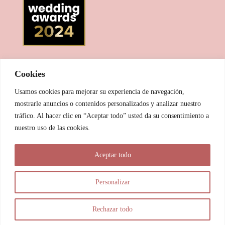
Cookies
Usamos cookies para mejorar su experiencia de navegación,
mostrarle anuncios o contenidos personalizados y analizar nuestro
tráfico. Al hacer clic en “Aceptar todo” usted da su consentimiento a
nuestro uso de las cookies.
© 2025 Las Pitxiak de la Cabra
Aceptar todo
María Temprano Sanjurjo | C/ Río Aliste nº 2B, 49190, Morales
del Vino - Zamora
Personalizar
info@laspitxiakdelacabra.com | +34 626 540 953 | Horario de
atención: De 9.00 a 21.00 horas (vía Whatsapp)
Rechazar todo