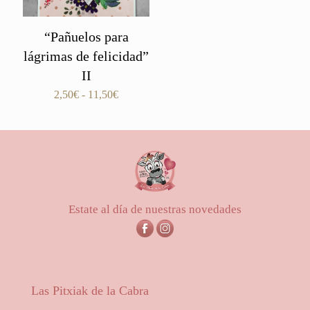
“Pañuelos para
lágrimas de felicidad”
II
Rango
2,50
€
-
11,50
€
de
precios:
desde
2,50€
hasta
11,50€
Estate al día de nuestras novedades
Las Pitxiak de la Cabra