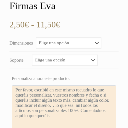
Firmas Eva
Rango
2,50
€
-
11,50
€
de
precios:
Dimensiones
desde
2,50€
Soporte
hasta
11,50€
Personaliza ahora este producto: