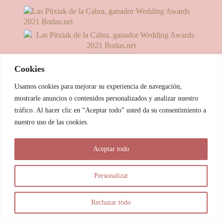
Cookies
Usamos cookies para mejorar su experiencia de navegación,
mostrarle anuncios o contenidos personalizados y analizar nuestro
tráfico. Al hacer clic en “Aceptar todo” usted da su consentimiento a
nuestro uso de las cookies.
© 2025 Las Pitxiak de la Cabra
Aceptar todo
María Temprano Sanjurjo | C/ Río Aliste nº 2B, 49190, Morales
del Vino - Zamora
Personalizar
info@laspitxiakdelacabra.com | +34 626 540 953 | Horario de
atención: De 9.00 a 21.00 horas (vía Whatsapp)
Rechazar todo