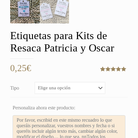
Etiquetas para Kits de
Resaca Patricia y Oscar
0,25
€
Valorado
1
con
5.00
de
5 en base
Tipo
a
valoración
de un
cliente
Personaliza ahora este producto: