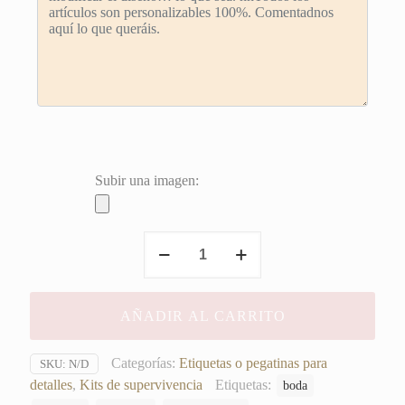
Subir una imagen:
Etiquetas
para
Kits
de
AÑADIR AL CARRITO
Resaca
Patricia
y
Categorías:
Etiquetas o pegatinas para
SKU:
N/D
Oscar
detalles
,
Kits de supervivencia
Etiquetas:
boda
cantidad