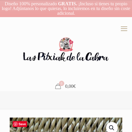
Diseño 100% personalizado
GRATIS.
¡Incluso si tienes tu propio
logo! Adjúntanos lo que quieras, lo incluiremos en tu diseño sin coste
adicional.
0
0,00€
Save