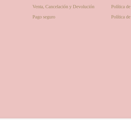
Venta, Cancelación y Devolución
Política d
Pago seguro
Política d
© 2025 Las Pitxiak de la Cabra