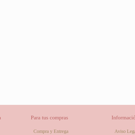
a
Para tus compras
Informació
Compra y Entrega
Aviso Leg