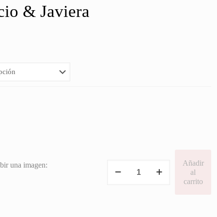
cio & Javiera
Añadir
Etiquetas
bir una imagen:
al
Ignacio
carrito
&
Javiera
cantidad