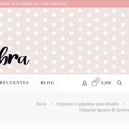
remos en tu diseño sin coste adicional.
0
0,00€
FRECUENTES
BLOG
Inicio
Etiquetas o pegatinas para detalles
Etiquetas Ignacio & Javiera