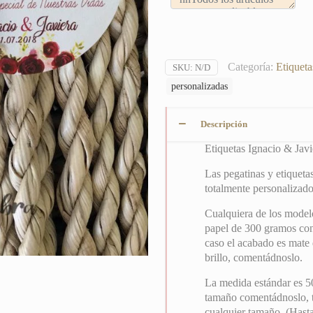
Categoría:
Etiqueta
SKU:
N/D
personalizadas
Descripción
Etiquetas Ignacio & Javi
Las pegatinas y etiqueta
totalmente personalizado
Cualquiera de los modelo
papel de 300 gramos con 
caso el acabado es mate 
brillo, comentádnoslo.
La medida estándar es 5
tamaño comentádnoslo, t
cualquier tamaño. (Hasta 