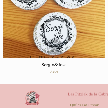
Sergio&Jose
0,20
€
Las Pitxiak de la Cabr
Qué es Las Pitxiak