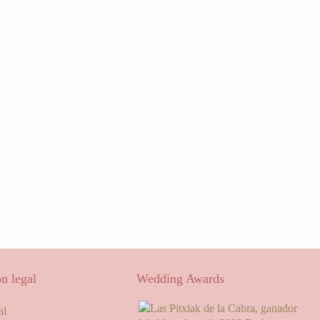
n legal
Wedding Awards
al