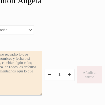
nión Ángela
Etiqueta
Añadir al
Comunión
carrito
Ángela
cantidad