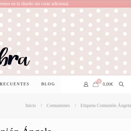
remos en tu diseño sin coste adicional.
0
0,00€
FRECUENTES
BLOG
Inicio
Comuniones
Etiqueta Comunión Ángela