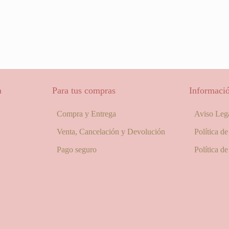
a
Para tus compras
Informació
Compra y Entrega
Aviso Leg
Venta, Cancelación y Devolución
Política d
Pago seguro
Política d