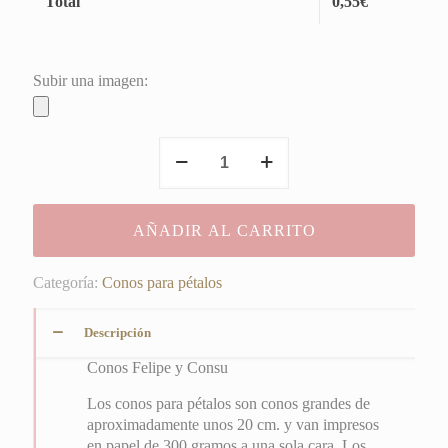
Total
0,55
€
Subir una imagen:
Conos
Felipe
y
Consu
AÑADIR AL CARRITO
cantidad
Categoría:
Conos para pétalos
Descripción
Conos Felipe y Consu
Los conos para pétalos son conos grandes de
aproximadamente unos 20 cm. y van impresos
en papel de 300 gramos a una sola cara. Los