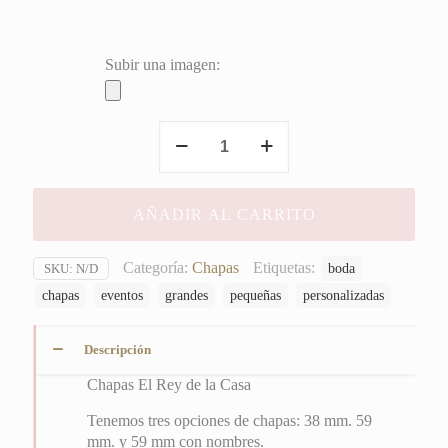
Subir una imagen:
Chapas
El
Rey
de
AÑADIR AL CARRITO
la
Casa
cantidad
Categoría:
Chapas
Etiquetas:
boda
SKU:
N/D
chapas
eventos
grandes
pequeñas
personalizadas
Descripción
Chapas El Rey de la Casa
Tenemos tres opciones de chapas: 38 mm. 59
mm. y 59 mm con nombres.