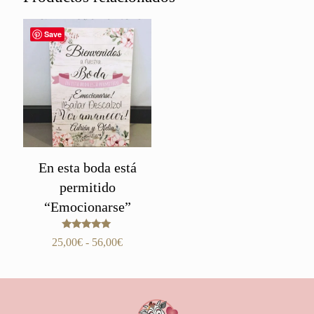
Save
En esta boda está
permitido
“Emocionarse”
Valorado
Rango
25,00
€
-
56,00
€
con
de
5.00
de 5
precios:
desde
25,00€