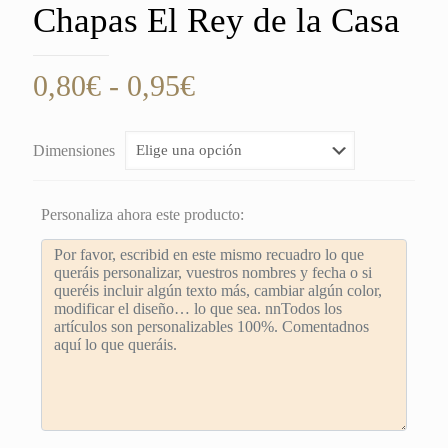
Chapas El Rey de la Casa
Rango
0,80
€
-
0,95
€
de
precios:
Dimensiones
desde
0,80€
Personaliza ahora este producto:
hasta
0,95€