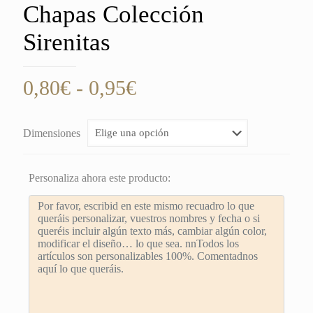
Chapas Colección
Sirenitas
Rango
0,80
€
-
0,95
€
de
precios:
Dimensiones
desde
0,80€
Personaliza ahora este producto:
hasta
0,95€