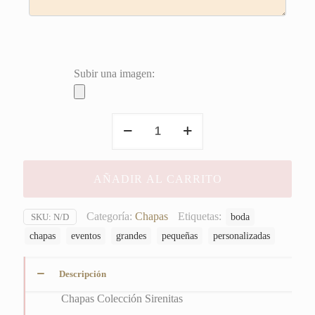
Subir una imagen:
Chapas
Colección
Sirenitas
cantidad
AÑADIR AL CARRITO
Categoría:
Chapas
Etiquetas:
boda
SKU:
N/D
chapas
eventos
grandes
pequeñas
personalizadas
Descripción
Chapas Colección Sirenitas