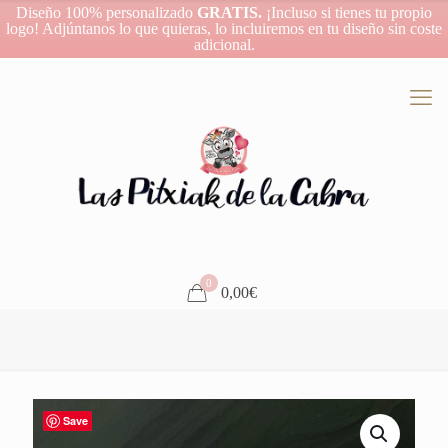
Diseño 100% personalizado
GRATIS.
¡Incluso si tienes tu propio
logo! Adjúntanos lo que quieras, lo incluiremos en tu diseño sin coste
adicional.
0
0,00€
Save