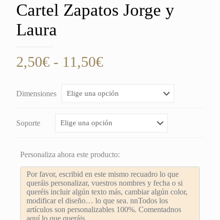
Cartel Zapatos Jorge y
Laura
Rango
2,50
€
-
11,50
€
de
precios:
Dimensiones
desde
2,50€
Soporte
hasta
11,50€
Personaliza ahora este producto: