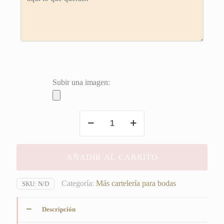
Subir una imagen:
Cartel
Zapatos
Jorge
y
AÑADIR AL CARRITO
Laura
cantidad
Categoría:
Más cartelería para bodas
SKU:
N/D
Descripción