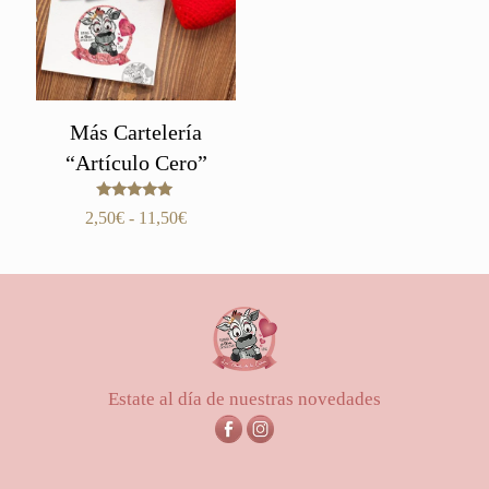
Más Cartelería
“Artículo Cero”
Valorado
Rango
2,50
€
-
11,50
€
con
de
5.00
de 5
precios:
desde
2,50€
hasta
11,50€
Estate al día de nuestras novedades