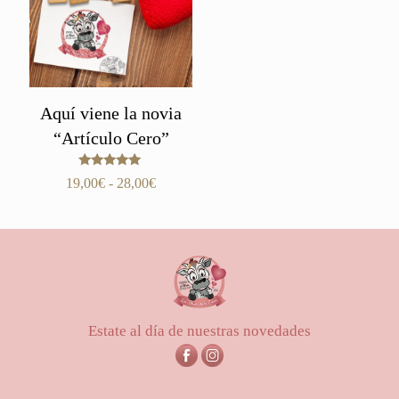
Aquí viene la novia
“Artículo Cero”
Valorado
Rango
19,00
€
-
28,00
€
con
de
4.83
de 5
precios:
desde
19,00€
hasta
28,00€
Estate al día de nuestras novedades