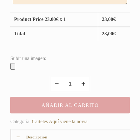
Product Price
23,00
€ x 1
23,00
€
Total
23,00
€
Subir una imagen:
Cartel
Vintage
tranquilas
sigo
AÑADIR AL CARRITO
soltero
cantidad
Categoría:
Carteles Aquí viene la novia
Descripción