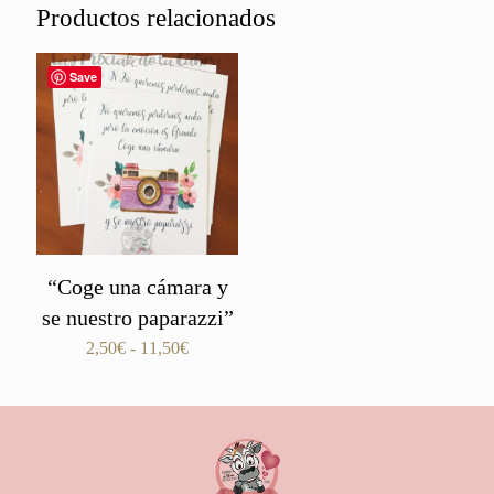
Productos relacionados
Save
“Coge una cámara y
se nuestro paparazzi”
Rango
2,50
€
-
11,50
€
de
precios:
desde
2,50€
hasta
11,50€