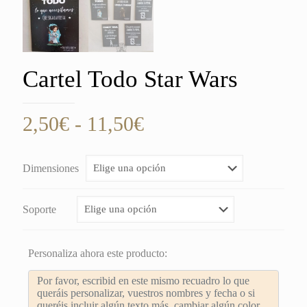
Cartel Todo Star Wars
Rango
2,50
€
-
11,50
€
de
precios:
Dimensiones
desde
2,50€
Soporte
hasta
11,50€
Personaliza ahora este producto: