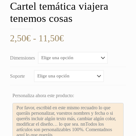
Cartel temática viajera
tenemos cosas
Rango
2,50
€
-
11,50
€
de
precios:
Dimensiones
desde
2,50€
Soporte
hasta
11,50€
Personaliza ahora este producto: