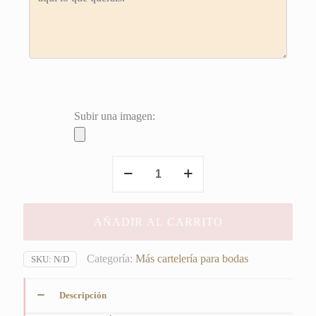
Subir una imagen:
Cartel
temática
viajera
tenemos
AÑADIR AL CARRITO
cosas
cantidad
Categoría:
Más cartelería para bodas
SKU:
N/D
Descripción