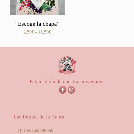
“Escoge la chapa”
Rango
2,50
€
-
11,50
€
de
precios:
desde
2,50€
hasta
11,50€
Estate al día de nuestras novedades
Las Pitxiak de la Cabra
Qué es Las Pitxiak