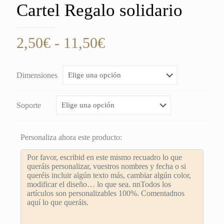
Cartel Regalo solidario
Rango
2,50
€
-
11,50
€
de
precios:
Dimensiones
desde
2,50€
Soporte
hasta
11,50€
Personaliza ahora este producto: