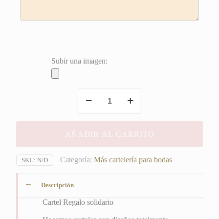
Subir una imagen:
Cartel
Regalo
solidario
cantidad
AÑADIR AL CARRITO
Categoría:
Más cartelería para bodas
SKU:
N/D
Descripción
Cartel Regalo solidario