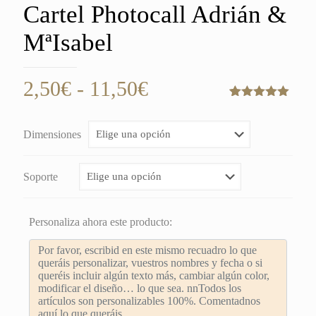
Cartel Photocall Adrián &
MªIsabel
Rango
2,50
€
-
11,50
€
de
Valorado
1
con
5.00
de
precios:
5 en base
Dimensiones
a
valoración
desde
de un
cliente
2,50€
Soporte
hasta
11,50€
Personaliza ahora este producto: