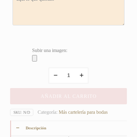
Subir una imagen:
Cartel
Photocall
Adrián
&
AÑADIR AL CARRITO
MªIsabel
cantidad
Categoría:
Más cartelería para bodas
SKU:
N/D
Descripción