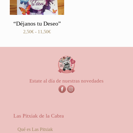
“Déjanos tu Deseo”
Rango
2,50
€
-
11,50
€
de
precios:
desde
2,50€
hasta
11,50€
Estate al día de nuestras novedades
Las Pitxiak de la Cabra
Qué es Las Pitxiak