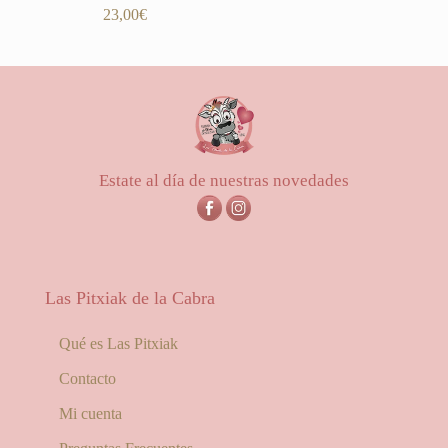
Valorado
23,00
€
con
5.00
de 5
Estate al día de nuestras novedades
Las Pitxiak de la Cabra
Qué es Las Pitxiak
Contacto
Mi cuenta