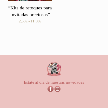
“Kits de retoques para
invitadas preciosas”
Rango
2,50
€
-
11,50
€
de
precios:
desde
2,50€
hasta
11,50€
Estate al día de nuestras novedades