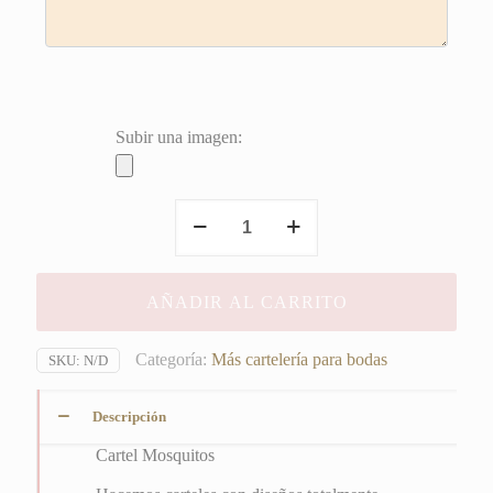
Subir una imagen:
Cartel
Mosquitos
cantidad
AÑADIR AL CARRITO
Categoría:
Más cartelería para bodas
SKU:
N/D
Descripción
Cartel Mosquitos