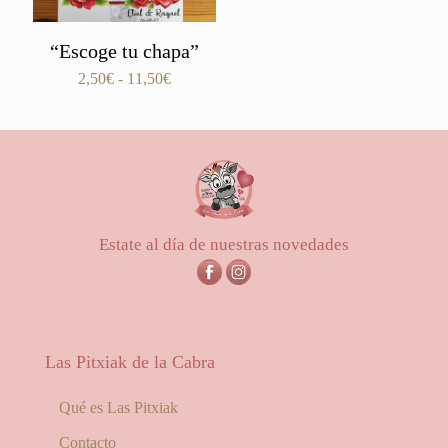
“Escoge tu chapa”
Rango
2,50
€
-
11,50
€
de
precios:
desde
2,50€
hasta
11,50€
Estate al día de nuestras novedades
Las Pitxiak de la Cabra
Qué es Las Pitxiak
Contacto