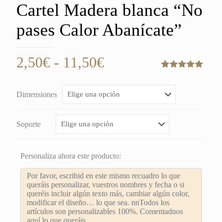
Cartel Madera blanca “No
pases Calor Abanícate”
Rango
2,50
€
-
11,50
€
de
Valorado
1
con
5.00
de
precios:
5 en base
Dimensiones
a
valoración
desde
de un
cliente
2,50€
Soporte
hasta
11,50€
Personaliza ahora este producto: