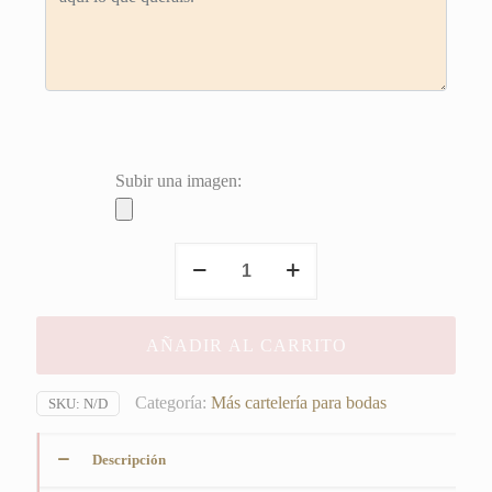
Subir una imagen:
Cartel
Madera
blanca
"No
AÑADIR AL CARRITO
pases
Calor
Abanícate"
Categoría:
Más cartelería para bodas
SKU:
N/D
cantidad
Descripción