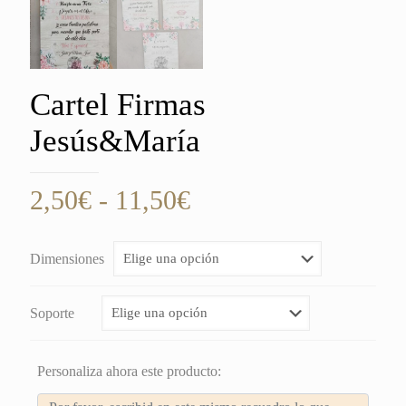
Cartel Firmas
Jesús&María
Rango
2,50
€
-
11,50
€
de
precios:
Dimensiones
desde
2,50€
Soporte
hasta
11,50€
Personaliza ahora este producto: