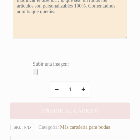
Subir una imagen:
Cartel
Estampado
Madera
blanca
AÑADIR AL CARRITO
Pulseras
Luminosas
cantidad
Categoría:
Más cartelería para bodas
SKU:
N/D