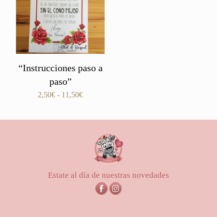
“Instrucciones paso a
paso”
Rango
2,50
€
-
11,50
€
de
precios:
desde
2,50€
hasta
11,50€
Estate al día de nuestras novedades