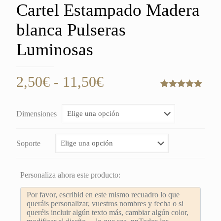
Cartel Estampado Madera
blanca Pulseras
Luminosas
Rango
2,50
€
-
11,50
€
de
Valorado
2
con
5.00
de
precios:
5 en base
Dimensiones
a
desde
valoraciones
de clientes
2,50€
Soporte
hasta
11,50€
Personaliza ahora este producto: