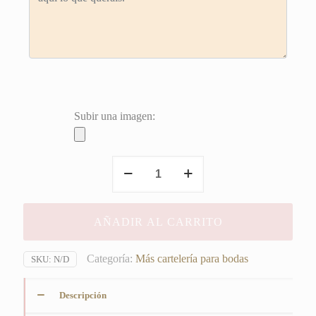
Subir una imagen:
Cartel
Baños
Horizontal
Mujer
AÑADIR AL CARRITO
cantidad
Categoría:
Más cartelería para bodas
SKU:
N/D
Descripción