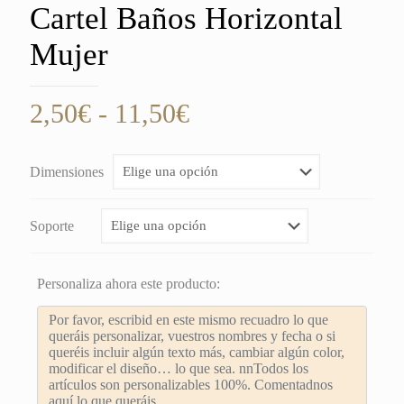
Cartel Baños Horizontal
Mujer
Rango
2,50
€
-
11,50
€
de
precios:
Dimensiones
desde
2,50€
Soporte
hasta
11,50€
Personaliza ahora este producto: