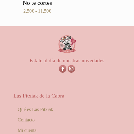
No te cortes
Rango
2,50
€
-
11,50
€
de
precios:
desde
2,50€
hasta
11,50€
Estate al día de nuestras novedades
Las Pitxiak de la Cabra
Qué es Las Pitxiak
Contacto
Mi cuenta