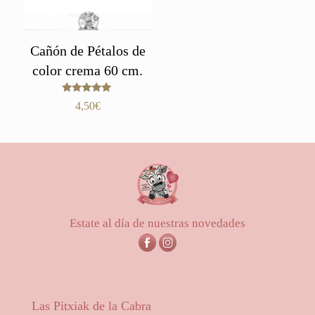
Cañón de Pétalos de
color crema 60 cm.
Valorado
4,50
€
con
5.00
de 5
Estate al día de nuestras novedades
Las Pitxiak de la Cabra