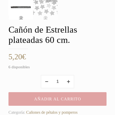
Cañón de Estrellas
plateadas 60 cm.
5,20
€
6 disponibles
Cañón
de
Estrellas
plateadas
AÑADIR AL CARRITO
60
cm.
cantidad
Categoría:
Cañones de pétalos y pomperos