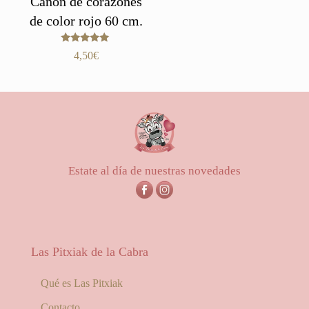
Cañón de corazones
de color rojo 60 cm.
Valorado
4,50
€
con
5.00
de 5
Estate al día de nuestras novedades
Las Pitxiak de la Cabra
Qué es Las Pitxiak
Contacto