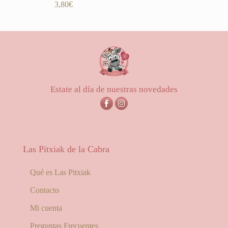
Valorado
3,80
€
con
5.00
de 5
Estate al día de nuestras novedades
Las Pitxiak de la Cabra
Qué es Las Pitxiak
Contacto
Mi cuenta
Preguntas Frecuentes