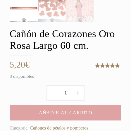
Cañón de Corazones Oro
Rosa Largo 60 cm.
5,20
€
Valorado
1
8 disponibles
con
5.00
de
5 en base
a
valoración
Cañón
de un
de
cliente
Corazones
Oro
AÑADIR AL CARRITO
Rosa
Largo
60
Categoría:
Cañones de pétalos y pomperos