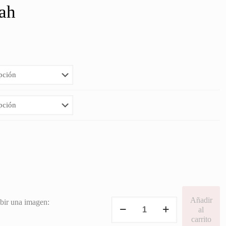
ah
ngo
cios:
sde
50€
sta
,50€
Añadir
Candy
bir una imagen:
al
Bar
carrito
Farah