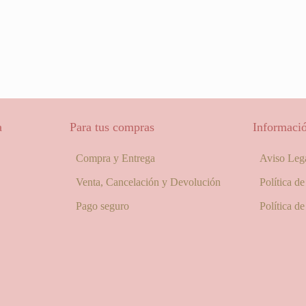
a
Para tus compras
Informació
Compra y Entrega
Aviso Leg
Venta, Cancelación y Devolución
Política d
Pago seguro
Política d