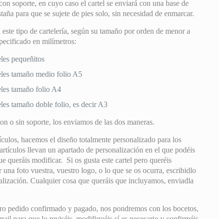
 con soporte, en cuyo caso el cartel se enviará con una base de
taña para que se sujete de pies solo, sin necesidad de enmarcar.
este tipo de cartelería, según su tamaño por orden de menor a
pecificado en milímetros:
les pequeñitos
les tamaño medio folio A5
es tamaño folio A4
es tamaño doble folio, es decir A3
on o sin soporte, los enviamos de las dos maneras.
culos, hacemos el diseño totalmente personalizado para los
 artículos llevan un apartado de personalización en el que podéis
ue queráis modificar. Si os gusta este cartel pero queréis
r una foto vuestra, vuestro logo, o lo que se os ocurra, escribidlo
alización. Cualquier cosa que queráis que incluyamos, enviadla
ro pedido confirmado y pagado, nos pondremos con los bocetos,
il para que lo reviséis, modifiquéis sí es necesario y confirméis.