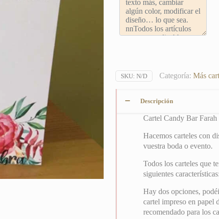
Categoría:
Más cart
SKU:
N/D
Descripción
Cartel Candy Bar Farah
Hacemos carteles con dis
vuestra boda o evento.
Todos los carteles que t
siguientes características
Hay dos opciones, podéis
cartel impreso en papel 
recomendado para los cas