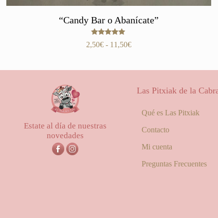
“Candy Bar o Abanícate”
Valorado
Rango
2,50
€
-
11,50
€
con
de
5.00
de 5
precios:
desde
2,50€
Las Pitxiak de la Cabr
hasta
11,50€
Qué es Las Pitxiak
Estate al día de nuestras
Contacto
novedades
Mi cuenta
Preguntas Frecuentes