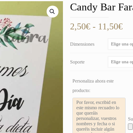
Candy Bar Far
Ra
2,50
€
-
11,50
€
de
pre
Dimensiones
de
2,
Soporte
ha
11
Personaliza ahora este
producto:
Su