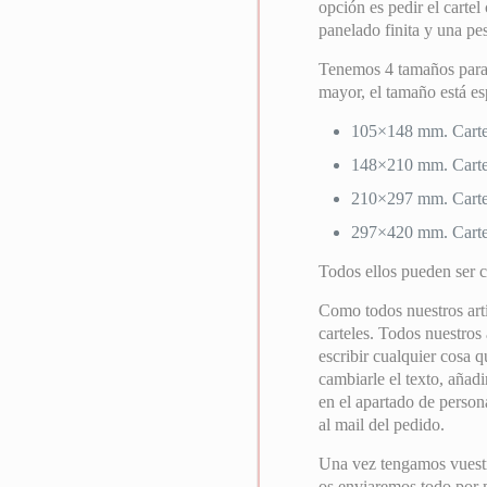
opción es pedir el cartel
panelado finita y una pes
Tenemos 4 tamaños para 
mayor, el tamaño está es
105×148 mm. Carte
148×210 mm. Carte
210×297 mm. Cartel
297×420 mm. Cartel
Todos ellos pueden ser c
Como todos nuestros artí
carteles. Todos nuestros
escribir cualquier cosa q
cambiarle el texto, añadi
en el apartado de person
al mail del pedido.
Una vez tengamos vuest
os enviaremos todo por ma