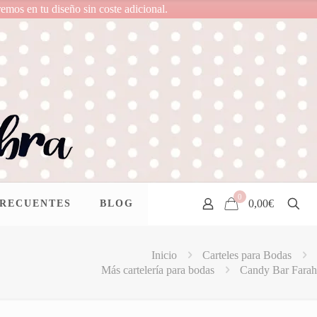
remos en tu diseño sin coste adicional.
0
0,00€
FRECUENTES
BLOG
Inicio
Carteles para Bodas
Más cartelería para bodas
Candy Bar Farah