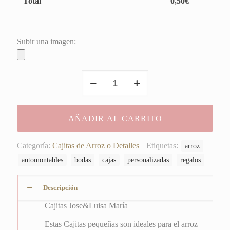
Total
0,50
€
Subir una imagen:
Cajitas
Jose&Luisa
María
cantidad
AÑADIR AL CARRITO
Categoría:
Cajitas de Arroz o Detalles
Etiquetas:
arroz
automontables
bodas
cajas
personalizadas
regalos
Descripción
Cajitas Jose&Luisa María
Estas Cajitas pequeñas son ideales para el arroz