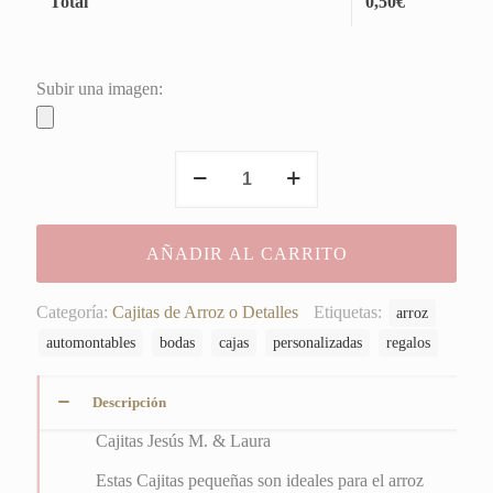
Total
0,50
€
Subir una imagen:
Cajitas
Jesús
M.
&
AÑADIR AL CARRITO
Laura
cantidad
Categoría:
Cajitas de Arroz o Detalles
Etiquetas:
arroz
automontables
bodas
cajas
personalizadas
regalos
Descripción
Cajitas Jesús M. & Laura
Estas Cajitas pequeñas son ideales para el arroz