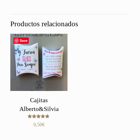
Productos relacionados
Save
Cajitas
Alberto&Silvia
Valorado
0,50
€
con
5.00
de 5