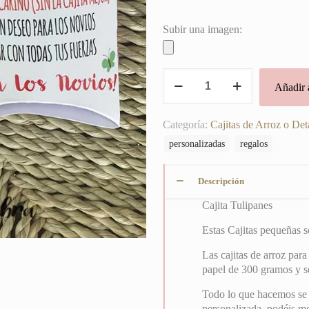
Subir una imagen:
Cajita
Añadir a
Tulipanes
cantidad
Categoría:
Cajitas de Arroz o Det
personalizadas
regalos
Descripción
Cajita Tulipanes
Estas Cajitas pequeñas s
Las cajitas de arroz pa
papel de 300 gramos y s
Todo lo que hacemos se 
personalizada, podéis mo