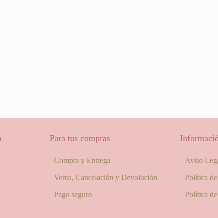
a
Para tus compras
Informació
Compra y Entrega
Aviso Leg
Venta, Cancelación y Devolución
Política d
Pago seguro
Política d