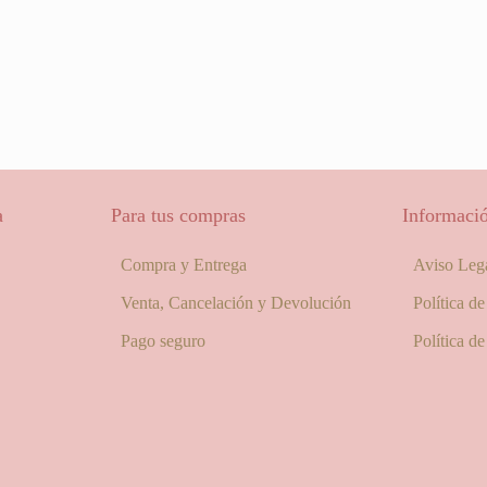
a
Para tus compras
Informació
Compra y Entrega
Aviso Leg
Venta, Cancelación y Devolución
Política d
Pago seguro
Política d