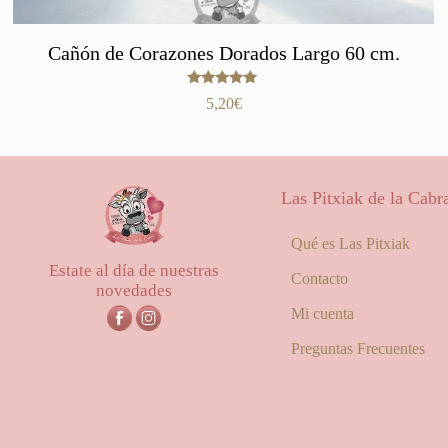
Cañón de Corazones Dorados Largo 60 cm.
Valorado
5,20
€
con
5.00
de 5
Las Pitxiak de la Cabr
Qué es Las Pitxiak
Estate al día de nuestras
Contacto
novedades
Mi cuenta
Preguntas Frecuentes