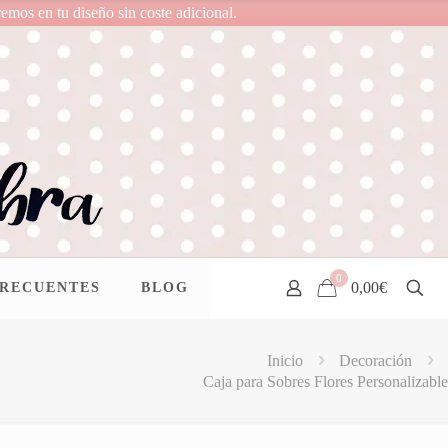
remos en tu diseño sin coste adicional.
0
0,00€
FRECUENTES
BLOG
Inicio
Decoración
Caja para Sobres Flores Personalizable