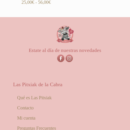
Valorado
Rango
25,00
€
-
56,00
€
con
de
5.00
de 5
precios:
desde
25,00€
hasta
56,00€
Estate al día de nuestras novedades
Las Pitxiak de la Cabra
Qué es Las Pitxiak
Contacto
Mi cuenta
Preguntas Frecuentes