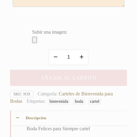
Subir una imagen:
Boda
Felices
para
Siempre
AÑADIR AL CARRITO
cartel
cantidad
Categoría:
Carteles de Bienvenida para
SKU:
N/D
Bodas
Etiquetas:
bienvenida
boda
cartel
Descripción
Boda Felices para Siempre cartel