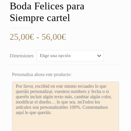
Boda Felices para
Siempre cartel
Rango
25,00
€
-
56,00
€
de
precios:
Dimensiones
desde
25,00€
Personaliza ahora este producto:
hasta
56,00€