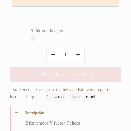
Subir una imagen:
Bienvenidos
Y
fueron
Felices
AÑADIR AL CARRITO
cantidad
Categoría:
Carteles de Bienvenida para
SKU:
N/D
Bodas
Etiquetas:
bienvenida
boda
cartel
Descripción
Bienvenidos Y fueron Felices