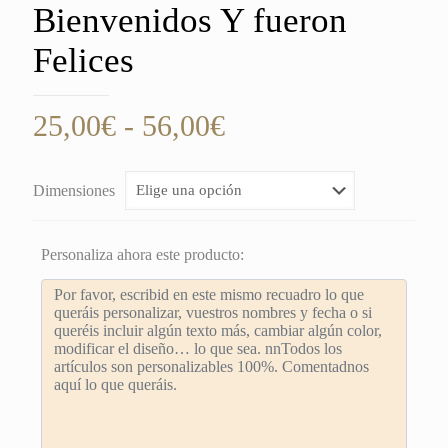
Bienvenidos Y fueron
Felices
Rango
25,00
€
-
56,00
€
de
precios:
Dimensiones
desde
25,00€
Personaliza ahora este producto:
hasta
56,00€