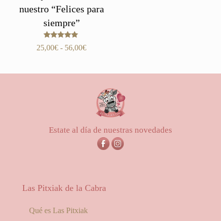
nuestro “Felices para
siempre”
Valorado
Rango
25,00
€
-
56,00
€
con
de
5.00
de 5
precios:
desde
25,00€
hasta
56,00€
Estate al día de nuestras novedades
Las Pitxiak de la Cabra
Qué es Las Pitxiak