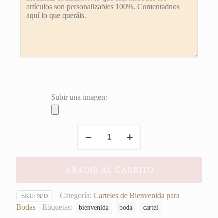
Subir una imagen:
Bienvenidos
con
hiedra
y
AÑADIR AL CARRITO
Margaritas
cantidad
Categoría:
Carteles de Bienvenida para
SKU:
N/D
Bodas
Etiquetas:
bienvenida
boda
cartel