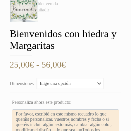
Bienvenidos con hiedra y
Margaritas
Rango
25,00
€
-
56,00
€
de
precios:
Dimensiones
desde
25,00€
Personaliza ahora este producto:
hasta
56,00€