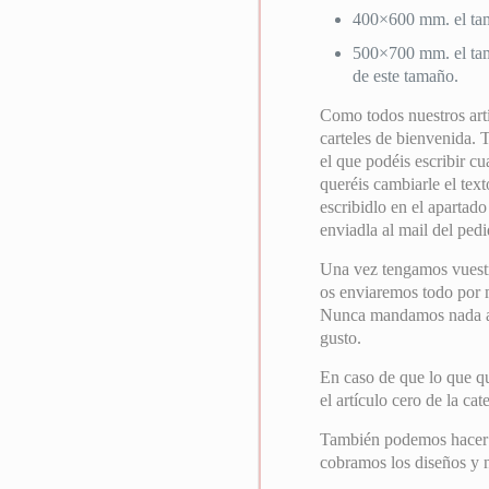
400×600 mm. el tam
500×700 mm. el tam
de este tamaño.
Como todos nuestros artí
carteles de bienvenida. 
el que podéis escribir cu
queréis cambiarle el text
escribidlo en el apartad
enviadla al mail del pedi
Una vez tengamos vuest
os enviaremos todo por ma
Nunca mandamos nada a i
gusto.
En caso de que lo que qu
el artículo cero de la ca
También podemos hacer el
cobramos los diseños y