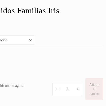
idos Familias Iris
ango
e
recios:
esde
5,00€
asta
6,00€
Añadir
Cartel
bir una imagen:
al
Bienvenidos
carrito
Familias
Iris
cantidad