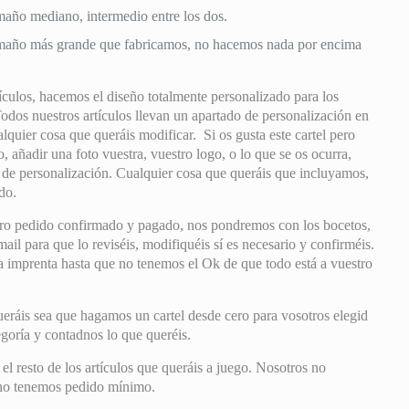
año mediano, intermedio entre los dos.
año más grande que fabricamos, no hacemos nada por encima
culos, hacemos el diseño totalmente personalizado para los
Todos nuestros artículos llevan un apartado de personalización en
alquier cosa que queráis modificar. Si os gusta este cartel pero
o, añadir una foto vuestra, vuestro logo, o lo que se os ocurra,
o de personalización. Cualquier cosa que queráis que incluyamos,
do.
ro pedido confirmado y pagado, nos pondremos con los bocetos,
il para que lo reviséis, modifiquéis sí es necesario y confirméis.
mprenta hasta que no tenemos el Ok de que todo está a vuestro
eráis sea que hagamos un cartel desde cero para vosotros elegid
tegoría y contadnos lo que queréis.
 resto de los artículos que queráis a juego. Nosotros no
 no tenemos pedido mínimo.