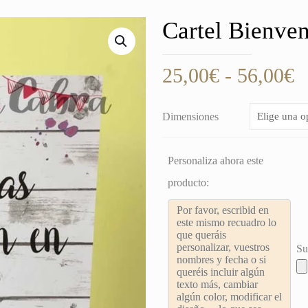
Cartel Bienven
R
25,00
€
-
56,00
€
d
p
Dimensiones
d
2
Personaliza ahora este
h
producto:
5
Su