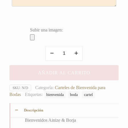
Subir una imagen:
Bienvenidos
Ainize
&
Borja
AÑADIR AL CARRITO
cantidad
Categoría:
Carteles de Bienvenida para
SKU:
N/D
Bodas
Etiquetas:
bienvenida
boda
cartel
Descripción
Bienvenidos Ainize & Borja