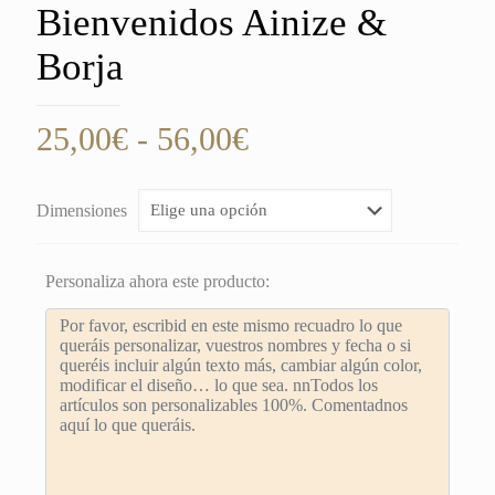
Bienvenidos Ainize &
Borja
Rango
25,00
€
-
56,00
€
de
precios:
Dimensiones
desde
25,00€
Personaliza ahora este producto:
hasta
56,00€