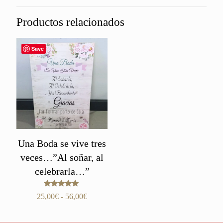
Productos relacionados
Save
Una Boda se vive tres
veces…”Al soñar, al
celebrarla…”
Valorado
Rango
25,00
€
-
56,00
€
con
de
5.00
de 5
precios: