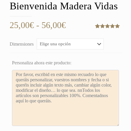
Bienvenida Madera Vidas
Rango
25,00
€
-
56,00
€
de
Valorado
2
con
5.00
de
precios:
5 en base
Dimensiones
a
desde
valoraciones
de clientes
25,00€
Personaliza ahora este producto:
hasta
56,00€