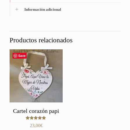
Información adicional
Productos relacionados
Save
Cartel corazón papi
Valorado
23,00
€
con