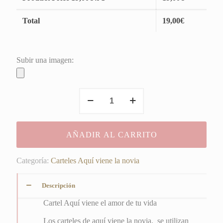
Total
19,00
€
Subir una imagen:
Cartel
Aquí
viene
el
AÑADIR AL CARRITO
amor
de
tu
Categoría:
Carteles Aquí viene la novia
vida
cantidad
Descripción
Cartel Aquí viene el amor de tu vida
Los carteles de aquí viene la novia, se utilizan